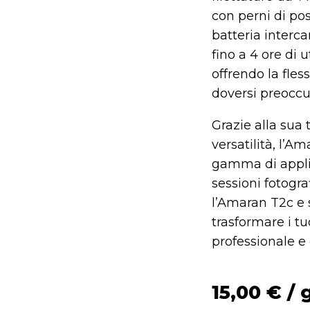
con perni di pos
batteria interc
fino a 4 ore di 
offrendo la fles
doversi preoccup
Grazie alla sua 
versatilità, l’A
gamma di applic
sessioni fotogra
l’Amaran T2c e
trasformare i tu
professionale e
15,00
€
/ 