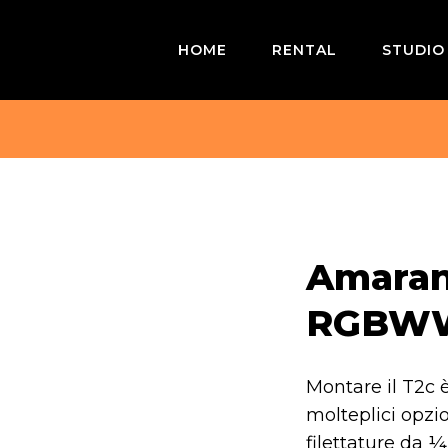
HOME
RENTAL
STUDIO
Amaran
RGBWW 
Montare il T2c è
molteplici opzi
filettature da ¼-