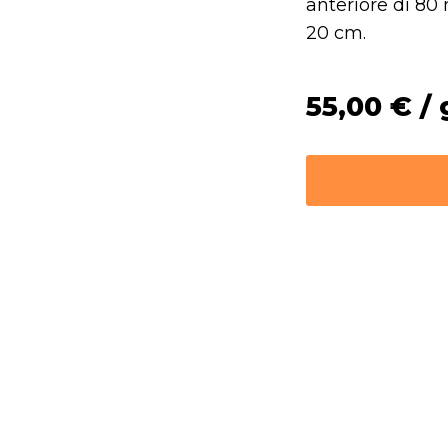
anteriore di 80
20 cm.
55,00
€
/ 