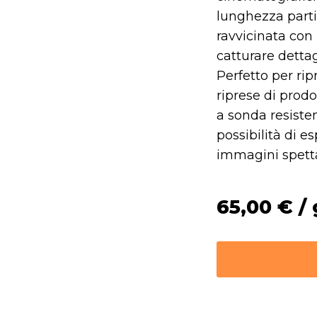
lunghezza parti
ravvicinata con
catturare detta
Perfetto per ripr
riprese di prodo
a sonda resisten
possibilità di e
immagini spetta
65,00
€
/ 