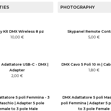
TIES
PHOTOGRAPHY
y Kit DMX Wireless 8 pz
Skypanel Remote Contr
10,00
€
5,00
€
Adattatore USB-C - DMX |
DMX Cavo 5 Poli 10 m | Cab
Adapter
1,80
€
2,00
€
ttatore 5 poli Femmina - 3
DMX Adattatore 5 poli Mas
Maschio | Adapter 5 pole
poli Femmina | Adapter 5 
emale to 3 pole Male
to 3 pole Female