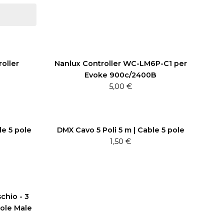
oller
Nanlux Controller WC-LM6P-C1 per
Evoke 900c/2400B
5,00
€
le 5 pole
DMX Cavo 5 Poli 5 m | Cable 5 pole
1,50
€
chio - 3
pole Male